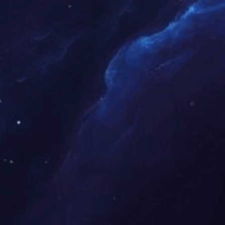
1966年
“三角”牌商标注册
1964年
“钻石”牌商标注册