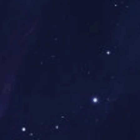
大的品牌创新力与生命力，为行业发展持续注入新动能。