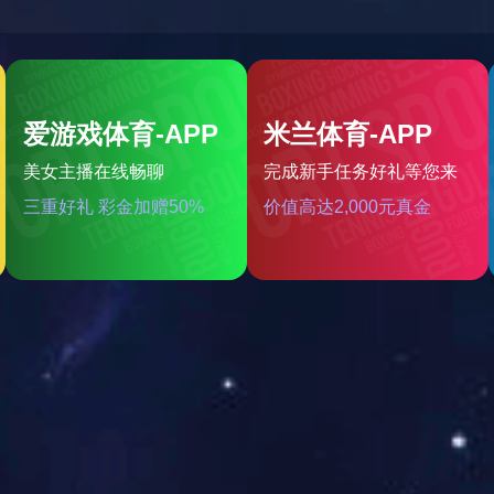
台80年代钻石牌历史电风扇引起了诸多瞩目，许多客商纷
一台用了二十年的钻石牌风扇，没想到也能在这里再次看到
缺席，成为名副其实的“广货名片”。
，在当下消费需求不断升级、市场竞争激荡交融的新时代，A
群对美好生活需求，再次焕新起航。近年来，三角公司不
展新动能。先后举办“钻石牌”“AK官方网站_ak(中国)
(中国) “铁三角1334”计划，提炼打造全新品牌核心价值
年轻消费者圈层，强化年轻消费群体对品牌产品的认知度
中国) 注册商标已覆盖37个国家地区，为了积极融入国内
，纵深赋能协同工厂、商家、平台，助力品牌出海落地深