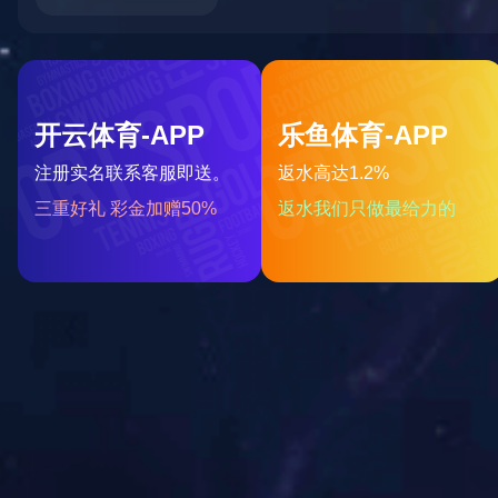
国民品牌焕发新活力
位于展位现场历史场景区域的几
香港客商惊喜地感叹道：“我们家还有
从参展第一届广交会开始，67年从未
作为承载着一代代人回忆的老字号
主动走出“舒适圈”，精准洞察消费人
致力于激发老字号创新活力、培育老字号发
1616”品牌计划、AK官方网站_ak
AWE家电展等全球性展会，高效渗透
和地区进行注册，AK官方网站_ak(
托强大供应链体系，以大数据为导向
牌。