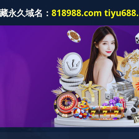
AK官方网站
关于
品牌
_ak(中国)
公司
故事