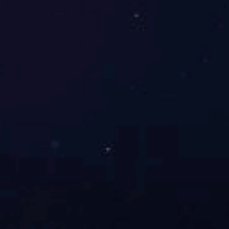
新增长点，三角公司充分利用广交会“超级流量”高峰优
贸易新平台，提高全球消费者触达率及市场渗透率。除了
户线下到访外，三角公司在现场设置的全天候直播间也收
无国界、无障碍。
平台+新赛道”两手抓，由传统电商平台旗帜领航，兴趣电商及
。1-2月，钻石牌市场份额大幅上升，电商销量份额勇夺