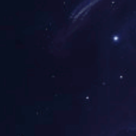
多满足人们美好生活需要的品牌产品：
_ak(中国) 展出33款产品，包
术，R32环保制冷剂，实现制冷制热快
饭煲等新品，都以硬核实力诠释创新