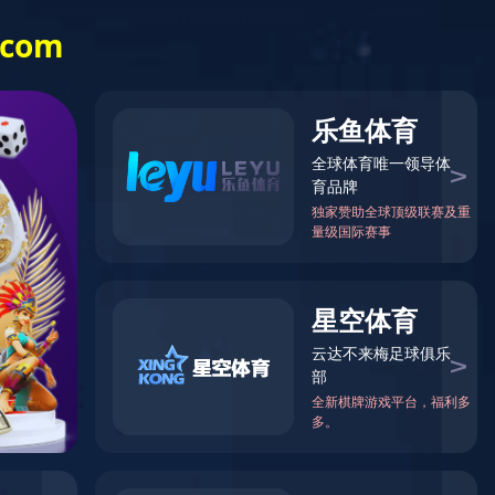
AK官方
品牌
加入
网站
产品
我们