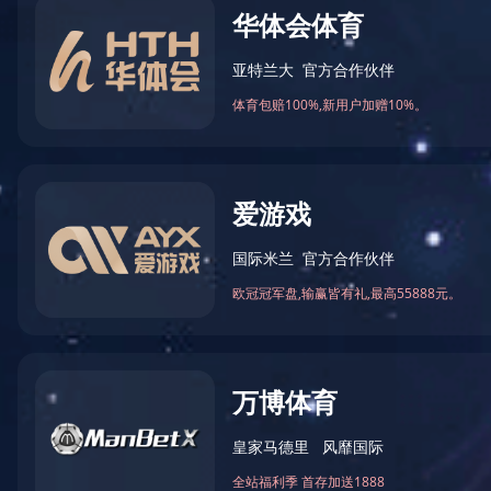
AK官方网站_
2024年4月19日，为期5天的
网站_ak(中国) 以焕新形象及全新模
的展品品质收到了来自全球各地众多